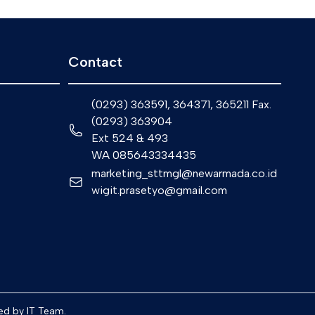
Contact
(0293) 363591, 364371, 365211 Fax.
(0293) 363904
Ext 524 & 493
WA 085643334435
marketing_sttmgl@newarmada.co.id
wigit.prasetyo@gmail.com
d by IT Team.